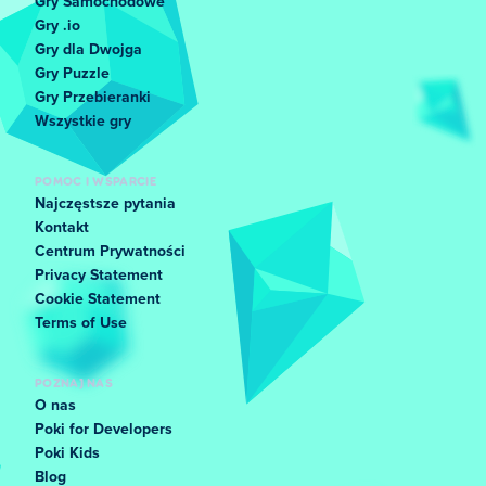
Gry Samochodowe
Gry .io
Gry dla Dwojga
Gry Puzzle
Gry Przebieranki
Wszystkie gry
POMOC I WSPARCIE
Najczęstsze pytania
Kontakt
Centrum Prywatności
Privacy Statement
Cookie Statement
Terms of Use
POZNAJ NAS
O nas
Poki for Developers
Poki Kids
Blog