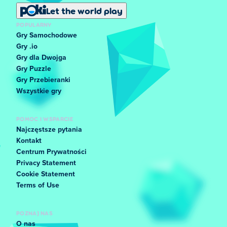
Let the world play
POPULARNY
Gry Samochodowe
Gry .io
Gry dla Dwojga
Gry Puzzle
Gry Przebieranki
Wszystkie gry
POMOC I WSPARCIE
Najczęstsze pytania
Kontakt
Centrum Prywatności
Privacy Statement
Cookie Statement
Terms of Use
POZNAJ NAS
O nas