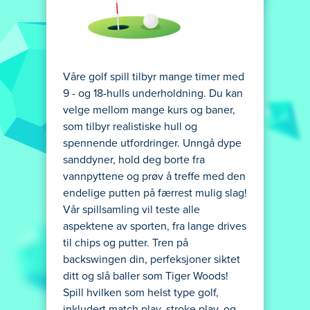
Våre golf spill tilbyr mange timer med
9 - og 18-hulls underholdning. Du kan
velge mellom mange kurs og baner,
som tilbyr realistiske hull og
spennende utfordringer. Unngå dype
sanddyner, hold deg borte fra
vannpyttene og prøv å treffe med den
endelige putten på færrest mulig slag!
Vår spillsamling vil teste alle
aspektene av sporten, fra lange drives
til chips og putter. Tren på
backswingen din, perfeksjoner siktet
ditt og slå baller som Tiger Woods!
Spill hvilken som helst type golf,
inkludert match play, stroke play, og