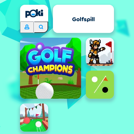
Golfspill