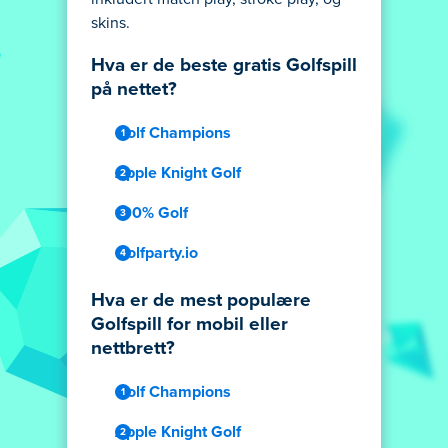
skins.
Hva er de beste gratis Golfspill
på nettet?
Golf Champions
Apple Knight Golf
100% Golf
Golfparty.io
Hva er de mest populære
Golfspill for mobil eller
nettbrett?
Golf Champions
Apple Knight Golf