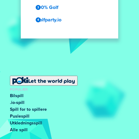
100% Golf
Golfparty.io
Let the world play
POPULÆR
Bilspill
.io-spill
Spill for to spillere
Puslespill
Utkledningsspill
Alle spill