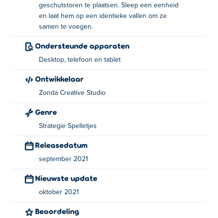
Bediening:
geschutstoren te plaatsen. Sleep een eenheid
en laat hem op een identieke vallen om ze
Klik of tik op een torentje hieronder om het te
samen te voegen.
selecteren. Klik nogmaals op een lege tegel om het
torentje te plaatsen. Sleep een eenheid en zet deze neer
Ondersteunde apparaten
op een identieke eenheid om ze samen te voegen.
Desktop, telefoon en tablet
Over de maker:
Ontwikkelaar
Zonda Creative Studio
Tower Defense Mingling is gemaakt door Zonda Creative
Studio. Ze hebben veel verslavende games op Poki:
Genre
Barbershop Inc.
, merge-tycoon, crane-madness en
Strategie Spelletjes
Infinite 8
Releasedatum
september 2021
Nieuwste update
oktober 2021
Beoordeling