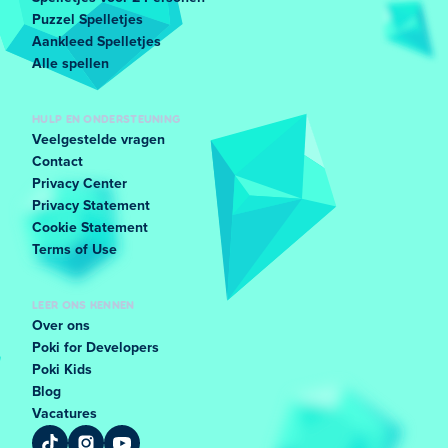
Puzzel Spelletjes
Aankleed Spelletjes
Alle spellen
HULP EN ONDERSTEUNING
Veelgestelde vragen
Contact
Privacy Center
Privacy Statement
Cookie Statement
Terms of Use
LEER ONS KENNEN
Over ons
Poki for Developers
Poki Kids
Blog
Vacatures