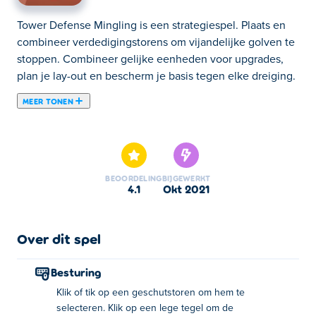
Tower Defense Mingling is een strategiespel. Plaats en
combineer verdedigingstorens om vijandelijke golven te
stoppen. Combineer gelijke eenheden voor upgrades,
plan je lay-out en bescherm je basis tegen elke dreiging.
MEER TONEN
Tower Defense Mingling is een samenvoegspel gemaakt
door Zonda Creative Studio. Verdedig je basis tegen
vijandelijke eenheden door offensieve torentjes te
plaatsen en ze te verbeteren. Je kunt twee dezelfde
BEOORDELING
BIJGEWERKT
eenheden samenvoegen om een krachtigere eenheid te
4.1
okt 2021
creëren, dan kun je ze samenvoegen tot een krachtigere
eenheid, enzovoort... De eerste niveaus zijn gemakkelijk
waar alle vijanden dezelfde route volgen. Maar naarmate
Over dit spel
het spel vordert, moet je strategisch denken en
vindingrijk zijn om te overleven. Ga je gang en fuseer
Besturing
weg!
Klik of tik op een geschutstoren om hem te
selecteren. Klik op een lege tegel om de