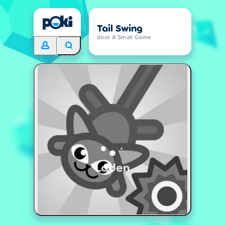
Tail Swing
door A Small Game
Laden