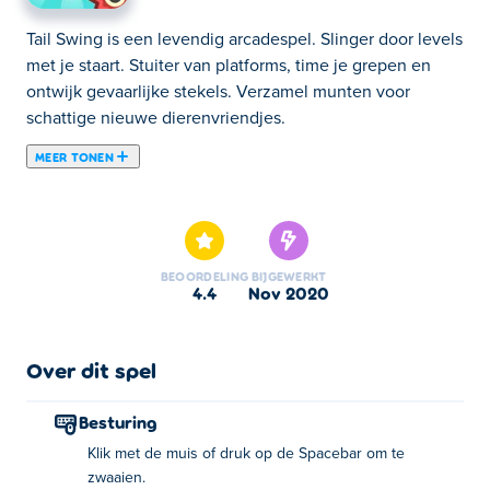
Tail Swing is een levendig arcadespel. Slinger door levels
met je staart. Stuiter van platforms, time je grepen en
ontwijk gevaarlijke stekels. Verzamel munten voor
schattige nieuwe dierenvriendjes.
MEER TONEN
Tail Swing is een cool spel waarbij je je staart moet
gebruiken om door de levels te slingeren! Er zijn veel
geweldige levels met veel obstakels onderweg. Zorg
ervoor dat je niet in pieken of gaten valt en probeer niet
BEOORDELING
BIJGEWERKT
een van de vele obstakels te raken die je onderweg
4.4
nov 2020
tegenkomt. Zwaai en stuiter je een weg door het level en
zorg ervoor dat je onderweg wat munten verzamelt.
Naast het verslaan van verschillende niveaus, kunnen
Over dit spel
munten worden gebruikt om enkele van de unieke
dierenpersonages te ontgrendelen. Kun jij alle niveaus
Besturing
doorlopen en elk personage ontgrendelen?
Klik met de muis of druk op de Spacebar om te
zwaaien.