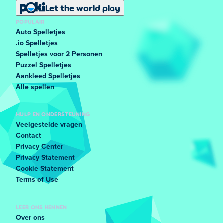
Let the world play
POPULAIR
Auto Spelletjes
.io Spelletjes
Spelletjes voor 2 Personen
Puzzel Spelletjes
Aankleed Spelletjes
Alle spellen
HULP EN ONDERSTEUNING
Veelgestelde vragen
Contact
Privacy Center
Privacy Statement
Cookie Statement
Terms of Use
LEER ONS KENNEN
Over ons