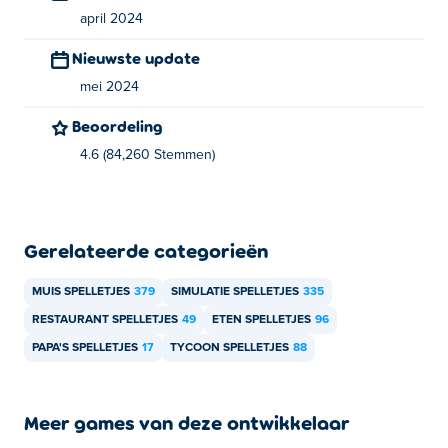
april 2024
Hoe kan ik Papa's Donuteria gratis spelen?
Nieuwste update
Je kunt Papa's Donuteria gratis spelen op Poki.
mei 2024
Kan ik Papa's Donuteria spelen op mobiele
Beoordeling
apparaten en desktop?
4.6 (84,260 Stemmen)
Papa's Donuteria kan op je computer en mobiele
apparaten worden gespeeld
Gerelateerde categorieën
MUIS SPELLETJES
379
SIMULATIE SPELLETJES
335
RESTAURANT SPELLETJES
49
ETEN SPELLETJES
96
PAPA'S SPELLETJES
17
TYCOON SPELLETJES
88
Meer games van deze ontwikkelaar