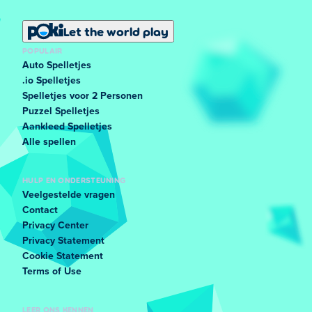
Let the world play
POPULAIR
Auto Spelletjes
.io Spelletjes
Spelletjes voor 2 Personen
Puzzel Spelletjes
Aankleed Spelletjes
Alle spellen
HULP EN ONDERSTEUNING
Veelgestelde vragen
Contact
Privacy Center
Privacy Statement
Cookie Statement
Terms of Use
LEER ONS KENNEN