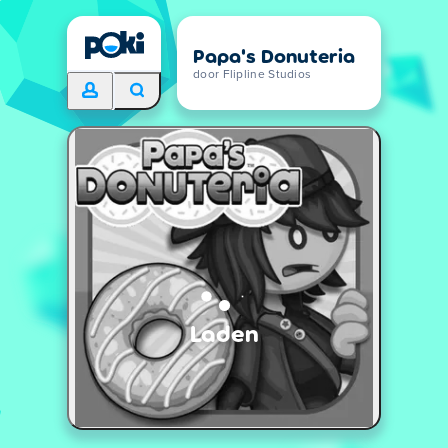
Papa's Donuteria
door Flipline Studios
Laden