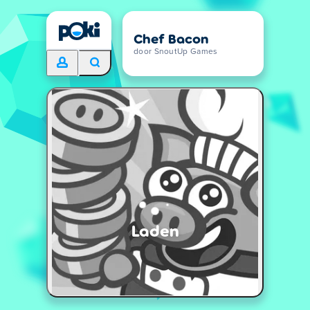
Chef Bacon
door SnoutUp Games
Laden