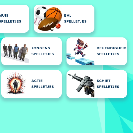
MUIS
BAL
SPELLETJES
SPELLETJES
JONGENS
BEHENDIGHEID
SPELLETJES
SPELLETJES
ACTIE
SCHIET
SPELLETJES
SPELLETJES