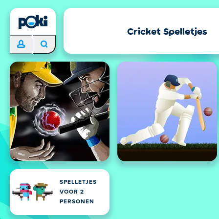
Cricket Spelletjes
SPELLETJES
VOOR 2
PERSONEN