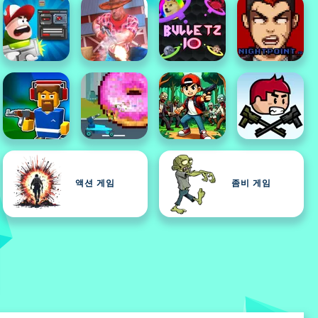
액션 게임
좀비 게임