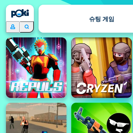
슈팅 게임