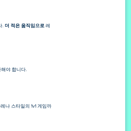
다.
더 적은 움직임으로
레
중해야 합니다.
레나 스타일의 1v1 게임까