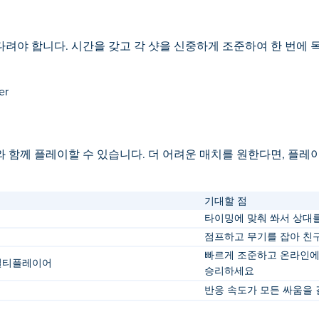
다려야 합니다. 시간을 갖고 각 샷을 신중하게 조준하여 한 번에 
er
 함께 플레이할 수 있습니다. 더 어려운 매치를 원한다면, 플레
기대할 점
타이밍에 맞춰 쏴서 상대
점프하고 무기를 잡아 친구
빠르게 조준하고 온라인에
멀티플레이어
승리하세요
반응 속도가 모든 싸움을 