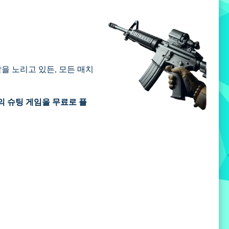
을 노리고 있든, 모든 매치
상의 슈팅 게임을 무료로 플