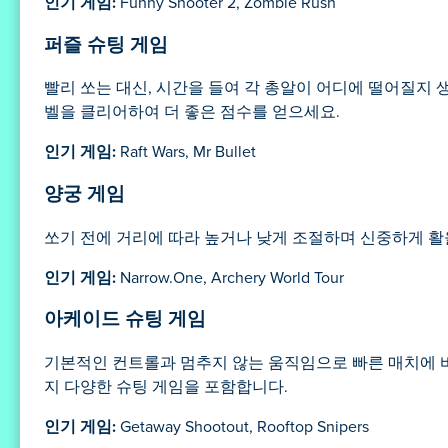
인기 게임:
Funny Shooter 2, Zombie Rush
퍼즐 슈팅 게임
빨리 쏘는 대신, 시간을 들여 각 총알이 어디에 떨어질지
벨을 클리어하여 더 좋은 점수를 얻으세요.
인기 게임:
Raft Wars, Mr Bullet
양궁 게임
쏘기 전에 거리에 따라 높거나 낮게 조절하며 신중하게 활
인기 게임:
Narrow.One, Archery World Tour
아케이드 슈팅 게임
기본적인 컨트롤과 멈추지 않는 움직임으로 빠른 매치에 바로
지 다양한 슈팅 게임을 포함합니다.
인기 게임:
Getaway Shootout, Rooftop Snipers