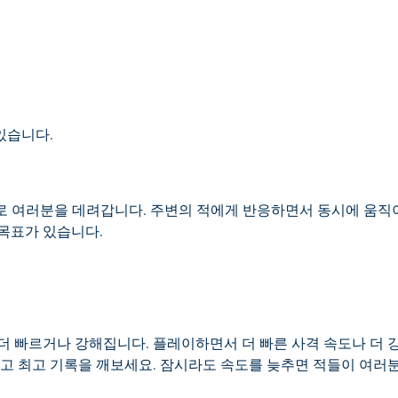
있습니다.
 여러분을 데려갑니다. 주변의 적에게 반응하면서 동시에 움직이고
목표가 있습니다.
더 빠르거나 강해집니다. 플레이하면서 더 빠른 사격 속도나 더 
남고 최고 기록을 깨보세요. 잠시라도 속도를 늦추면 적들이 여러