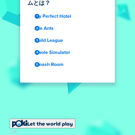
ムとは？
My Perfect Hotel
Idle Ants
Build League
Swole Simulator
Smash Room
Let the world play
人気