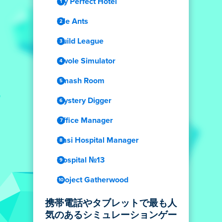
My Perfect Hotel
Idle Ants
Build League
Swole Simulator
Smash Room
Mystery Digger
Office Manager
Dasi Hospital Manager
Hospital №13
Project Gatherwood
携帯電話やタブレットで最も人
気のあるシミュレーションゲー