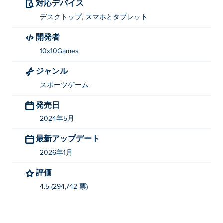
フリーキックスクリーマーの遊び方は？
対応デバイス
デスクトップ, スマホとタブレット
マウスを使って狙いを定めて撃ちましょう！
開発者
Free Kick Screamers を作ったのは誰ですか?
10x10Games
Free Kick Screamersは10x10 Gamesによって作成されま
ジャンル
した。他のゲームをプレイするには Poki (ポキ):
Basket
スポーツゲーム
Swooshes
、 footy-zag そして
Detective Loupe Puzzle
発売日
Free Kick Screamers を無料でプレイするには
2024年5月
どうすればいいですか?
最新アップデート
Poki では Free Kick Screamers を無料でプレイできま
2026年1月
す。
評価
Free Kick Screamers はモバイル デバイスとデ
スクトップでプレイできますか?
4.5 (294,742 票)
Free Kick Screamers は、コンピューターや携帯電話、
タブレットなどのモバイル デバイスでプレイできま