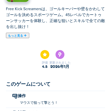
Free Kick Screamersは、ゴールキーパーや壁をかわして
ゴールを決めるスポーツゲーム。45レベルでカートゥ
ーンサッカーを体験し、正確な狙いとスキルで全ての敵
を出し抜け！
もっと見る
Free Kick Screamers でゴールの王になろう! このペナル
ティ シューティング ゲームでは、すべてのレベルでゴ
ールを決めるのはあなた次第です。ただし、言うのは簡
単ですが、実行するのは難しいです。レベルによって
評価
更新されました
は、他のプレイヤー、ゴールキーパー、動くターゲット
4.5
2026年1月
など、ゴールへの道を阻む障害物が多数あります。 レ
ベルをクリアするには、完璧な狙いとサッカーのスキル
をすべて使う必要があります。得点できなかった？心配
このゲームについて
はいりません。レベルごとに 6 回トライでき、いつで
も助けを求めることができます。Free Kick Screamers
操作
のすべてのレベルをクリアできますか？
マウスで狙って撃とう！