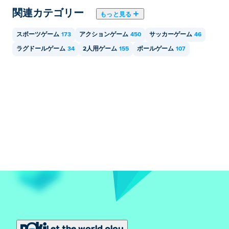
関連カテゴリー
もっと見る
Ragdoll Soccer は、コンピューター、携帯電話、タブレ
ットなどのモバイル デバイスでプレイできます。
スポーツゲーム
173
アクションゲーム
450
サッカーゲーム
46
ラグドールゲーム
34
2人用ゲーム
155
ボールゲーム
107
友達と一緒にラグドールサッカーをプレイでき
ますか？
はい！ラグドール サッカーはシングルまたはローカル
マルチプレイヤー ゲームなので、同じデバイスで友達
と一緒にプレイできます。
Let the world play