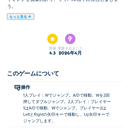
う。
もっと見る
ラグドール サッカーは、ゆるやかな物理法則がフィー
ルドを支配する予測不可能なサッカー ゲームです。ラ
グドール プレーヤーを操作して前後に移動し、ジャン
プして、ボールをゴールに打ち込みます。すべての試合
評価
更新されました
は、混沌を制覇しようとする楽しいチャレンジです。シ
4.3
2026年4月
ングル プレーヤー モードでランクを昇格するか、ワイ
ルドな 2 プレーヤー ショーダウンで友達に挑戦してく
ださい。あなたはこの狂気をコントロールして勝利のゴ
このゲームについて
ールを決めることができますか?
操作
ラグドールサッカーの遊び方は？
1人プレイ：Wでジャンプ。A/Dで移動。Wを2回
押してダブルジャンプ。2人プレイ：プレイヤー
1人のプレイヤー
1はA/Dで移動、Wでジャンプ。プレイヤー2は
LeftとRightの矢印キーで移動し、Up矢印キーで
ジャンプ: W
ジャンプします。
移動: A/D