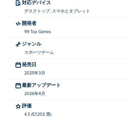
対応デバイス
ダブルジャンプ: Wを2回押す
デスクトップ, スマホとタブレット
2人用
開発者
プレイヤー1: A/Dで移動、Wでジャンプ
99 Top Games
プレイヤー2: 左矢印キーと右矢印キーで移動、
ジャンル
上矢印キーでジャンプ
スポーツゲーム
ラグドールサッカーを作ったのは誰ですか?
発売日
2025年3月
Ragdoll Soccer は 99 Top Games によって作成されまし
た。これは Poki での最初のゲームです。
最新アップデート
2026年4月
ラグドールサッカーを無料でプレイするにはど
うすればいいですか?
評価
4.3 (57,202 票)
Poki では Ragdoll Soccer を無料でプレイできます。
ラグドールサッカーはモバイルデバイスやデス
クトップでプレイできますか?