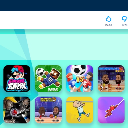
27.4K
4.7K