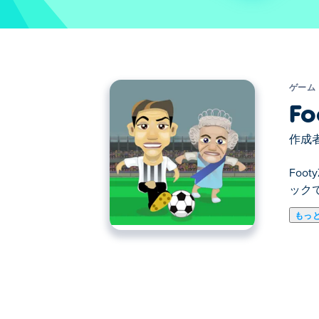
ゲーム
Fo
作成者
Fo
ック
もっ
ここでFootyZag. FootyZagはス