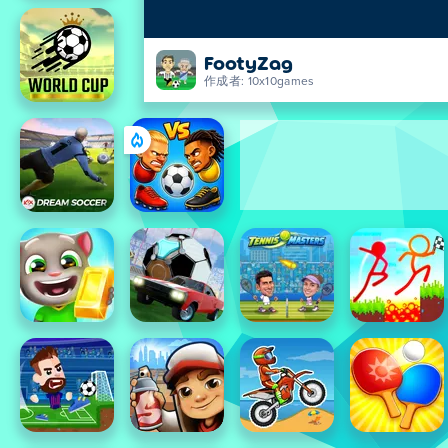
FootyZag
作成者: 10x10games