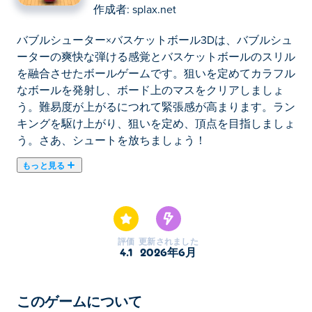
作成者:
splax.net
バブルシューター×バスケットボール3Dは、バブルシュ
ーターの爽快な弾ける感覚とバスケットボールのスリル
を融合させたボールゲームです。狙いを定めてカラフル
なボールを発射し、ボード上のマスをクリアしましょ
う。難易度が上がるにつれて緊張感が高まります。ラン
キングを駆け上がり、狙いを定め、頂点を目指しましょ
う。さあ、シュートを放ちましょう！
もっと見る
バブルシューター×バスケットボール3Dは、バブルシュ
ーターの爽快な弾ける感覚とバスケットボールのスリル
を融合させたボールゲームです。狙いを定めてカラフル
なボールを発射し、ボード上のマスをクリアしましょ
評価
更新されました
う。難易度が上がるにつれて緊張感が高まります。ラン
4.1
2026年6月
キングを駆け上がり、狙いを定め、頂点を目指しましょ
う。さあ、シュートを放ちましょう！
このゲームについて
Bubbleshooter x Basketball 3Dの遊び方は？