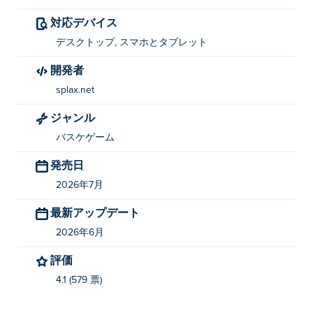
対応デバイス
クリックまたはタップして撮影してください。
デスクトップ, スマホとタブレット
Bubbleshooter x Basketball 3D を制作したのは
開発者
誰ですか？
splax.net
Bubbleshooter x Basketball 3Dはsplax.netによって制作
ジャンル
されました。他のゲームは Poki (ポキ):
Basketball
バスケゲーム
REAL
、
Sword Road
そして
American Football REAL
!
発売日
Bubbleshooter x Basketball 3Dを無料でプレイ
するにはどうすればいいですか？
2026年7月
最新アップデート
PokiではBubbleshooter x Basketball 3Dを無料でプレイ
できます。
2026年6月
評価
Bubbleshooter x Basketball 3Dは、モバイル端
末とデスクトップの両方でプレイできますか？
4.1 (579 票)
Bubbleshooter x Basketball 3Dは、パソコンだけでな