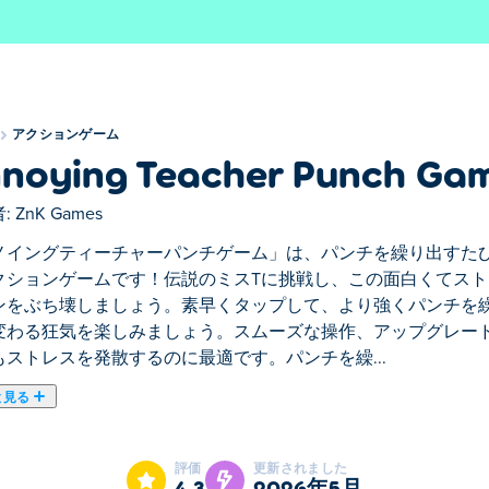
アクションゲーム
noying Teacher Punch Ga
:
ZnK Games
ノイングティーチャーパンチゲーム」は、パンチを繰り出すた
クションゲームです！伝説のミスTに挑戦し、この面白くてス
ンをぶち壊しましょう。素早くタップして、より強くパンチを
変わる狂気を楽しみましょう。スムーズな操作、アップグレー
もストレスを発散するのに最適です。パンチを繰...
と見る
」は、パンチを繰り出すたびに純粋なカオスを巻き起こす、お
解消になる冒険で、大げさなリアクションをぶち壊しましょう
評価
更新されました
りに変わる狂気を楽しみましょう。スムーズな操作、アップグ
4.3
2026年5月