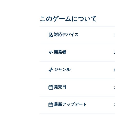
で、いつでもストレスを発散するのに最
迷惑な先生パンチゲームの遊び方
このゲームについて
クリックまたはタップして選択し、パン
対応デバイス
「迷惑な先生パンチゲーム」を作
Annoying Teacher Punch Gameは
開発者
PlayTime Adventure
、
Hide and Seek
、
P
Teacher 3D
、 そして
School Escape!
!
ジャンル
「Annoying Teacher Pu
Poki では、Annoying Teacher Pun
発売日
「Annoying Teacher P
迷惑な先生パンチゲームは、パソコンだ
最新アップデート