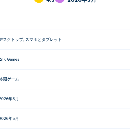
適です。パンチを繰り出して、笑いながらストレスを吹き飛ば
チしてください。
ったのは誰ですか？
デスクトップ, スマホとタブレット
ZnK Gamesによって制作されました。他のゲームは Poki (ポキ):
Freaky
rankster 3D
、
Little Tricky Prankster
、
Pull the String
、
Scary Lit
ZnK Games
nch Game」を無料でプレイするにはどうすればいいですか？
格闘ゲーム
ch Game を無料でプレイできます。
2026年5月
unch Game」は、モバイル端末とデスクトップパソコンの
けでなく、スマートフォンやタブレットなどのモバイル端末で
2026年5月