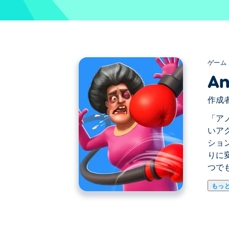
ゲーム
An
作成者
「ア
いア
ショ
りに
つで
もっ
「アノイングティーチャーパンチゲーム
ミスTに挑戦し、この面白くてストレス
り出し、各レベルがワイルドなパンチ祭