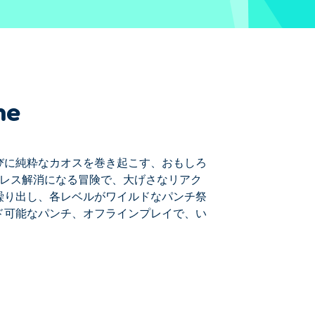
me
びに純粋なカオスを巻き起こす、おもしろ
トレス解消になる冒険で、大げさなリアク
繰り出し、各レベルがワイルドなパンチ祭
ド可能なパンチ、オフラインプレイで、い
もしろいアクションゲームです！伝説の
。素早くタップして、より強くパンチを繰
レード可能なパンチ、オフラインプレイ