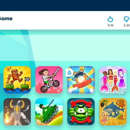
 Game
11.7K
2.3K