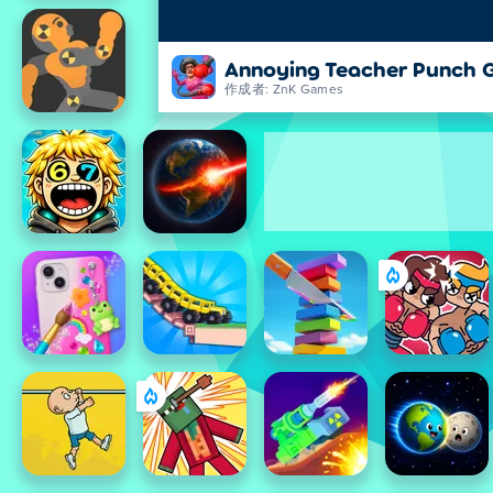
Annoying Teacher Punch
作成者: ZnK Games