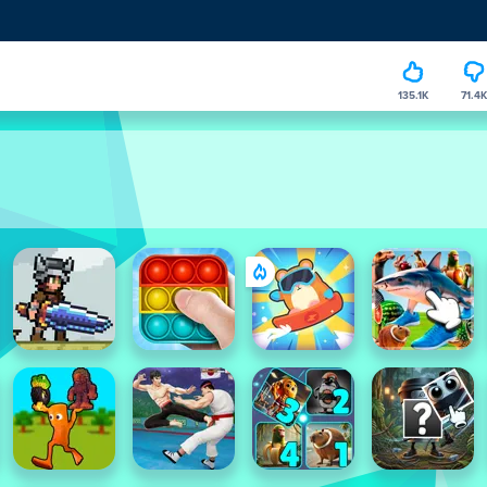
135.1K
71.4K