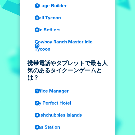
Village Builder
Mall Tycoon
Idle Settlers
Cowboy Ranch Master Idle
Tycoon
携帯電話やタブレットで最も人
気のあるタイクーンゲームと
は？
Office Manager
My Perfect Hotel
Cashchubbies Islands
Gas Station