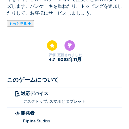
ズします。パンケーキを重ねたり、トッピングを追加し
たりして、お客様にサービスしましょう。
もっと見る
クーパーとプルーデンスと一緒にパンケーキレストラン
で働こう！お腹を空かせた顧客から注文を受けて、グリ
ルステーションを訪れます。焼きたての生地でパンケー
キを作り、ビルドステーションで注文ごとにカスタマイ
評価
更新されました
ズします。パンケーキを重ねたり、トッピングを追加し
4.7
2023年11月
たりして、お客様にサービスしましょう。
パパのパンケーキリアの遊び方は？
このゲームについて
を使ってキッチンをナビゲートし、最高のパン
対応デバイス
ケーキを作りましょう!
デスクトップ, スマホとタブレット
パパズ・パンケーキリアを作ったのは誰ですか
開発者
Papa's Pancakeria は Flipline Studios によって作成され
Flipline Studios
ました。で他のゲームをプレイする Poki (ポキ):
Papa's