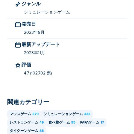
ジャンル
Burgeria
、
Papa's Freezeria
、
Papa's Pizzeria
そして
シミュレーションゲーム
Jacksmith
発売日
パパのパンケーキリアを無料でプレイするには
どうすればよいですか?
2023年8月
最新アップデート
Papa's Pancakeria は Poki で無料でプレイできます。
2023年11月
モバイルデバイスやデスクトップでパパのパン
評価
ケーキリアをプレイできますか?
4.7 (102,702 票)
Papa's Pancakeria は、コンピューターおよび携帯電話や
タブレットなどのモバイル デバイスでプレイできま
す。
関連カテゴリー
マウスゲーム
379
シミュレーションゲーム
333
レストランゲーム
49
食べ物ゲーム
95
PAPAゲーム
17
タイクーンゲーム
85