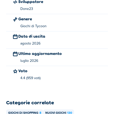
Sviluppatore
il joystick per muoverti.
Done23
Chi ha creato Tiny Game Shop Tycoon?
Genere
Giochi di Tycoon
Tiny Game Shop Tycoon è stato creato da Done23.
Questo è il loro primo gioco su Poki!
Data di uscita
Come posso giocare a Tiny Game Shop
agosto 2026
Tycoon gratuitamente?
Ultimo aggiornamento
Puoi giocare a Tiny Game Shop Tycoon gratuitamente su
luglio 2026
Poki.
Voto
Posso giocare a Tiny Game Shop Tycoon su
4.4 (959 voti)
dispositivi mobili e computer?
Tiny Game Shop Tycoon può essere giocato su computer
e dispositivi mobili come telefoni e tablet.
Categorie correlate
GIOCHI DI SHOPPING
8
NUOVI GIOCHI
130