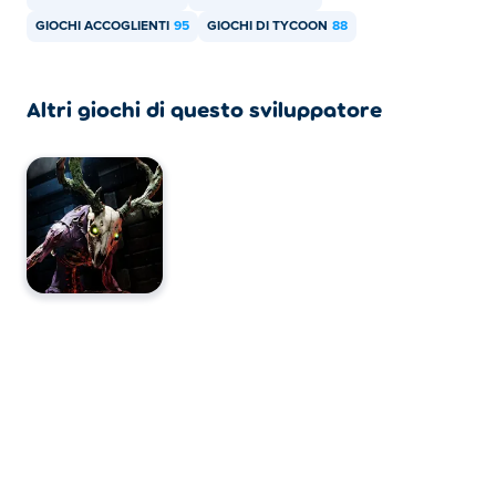
GIOCHI ACCOGLIENTI
95
GIOCHI DI TYCOON
88
Altri giochi di questo sviluppatore