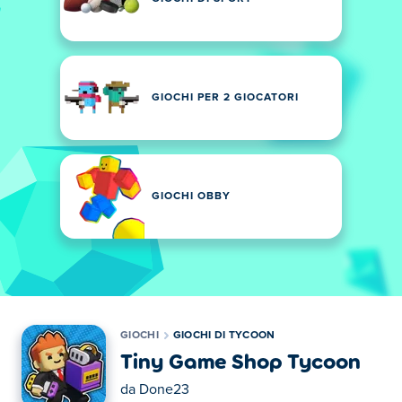
GIOCHI PER 2 GIOCATORI
GIOCHI OBBY
GIOCHI
GIOCHI DI TYCOON
Tiny Game Shop Tycoon
da
Done23