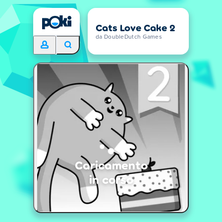
Cats Love Cake 2
da DoubleDutch Games
Caricamento
in corso