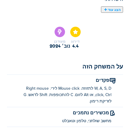
הצג עוד
כאן תוכלו לשחק ב Rebels Clash. Rebels Clash הוא אחד
מהמשחקי יריות הנבחרים שלנו
דירוג
מְעוּדכָּן
4.4
נוב׳ 2024
על המשחק הזה
פקדים
W, A, S, D לתזוזה. Mouse click לירי. Right mouse
click, Ctrl, או Alt לזום. C להתכופפות. Shift לדאש. G
לזריקת רימון.
מכשירים נתמכים
מחשב שולחני, טלפון וטאבלט