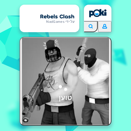
Rebels Clash
על ידי NadGames
טוען