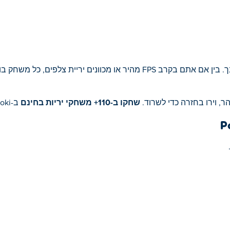
במשחקי יריות המטרה היא לפגוע באויבים לפני שהם פוגעים בך. בין אם אתם בקרב FPS מהיר או מכ
, וירו בחזרה כדי לשרוד.
שחקו ב-110+ משחקי יריות בחינם
ב-Poki והתכוננו לטעון ולדרוך!