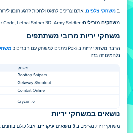
ב
משחקי צלפים
, אתם צריכים להאט ולחכות לרגע הנכון לירו
משחקים מובילים:
The Sniper Code, Lethal Sniper 3D: Army Soldier
משחקי יריות מרובי משתתפים
הרבה משחקי יריות ב-Poki ניתנים למשחק עם חברים כ
משחקי 2 שח
נלחמים זה בזה.
משחק
Rooftop Snipers
Getaway Shootout
Combat Online
Cryzen.io
נושאים במשחקי יריות
משחקי יריות מגיעים ב
3 נושאים עיקריים
, אבל כולם בוחנים א