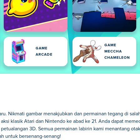
GAME
GAME
MECCHA
ARCADE
CHAMELEON
ru. Nikmati gambar menakjubkan dan permainan tegang di salah
si klasik Atari dan Nintendo ke abad ke 21. Anda dapat meme
 ke petualangan 3D. Semua permainan labirin kami menantang ot
plah untuk bersenang-senang!