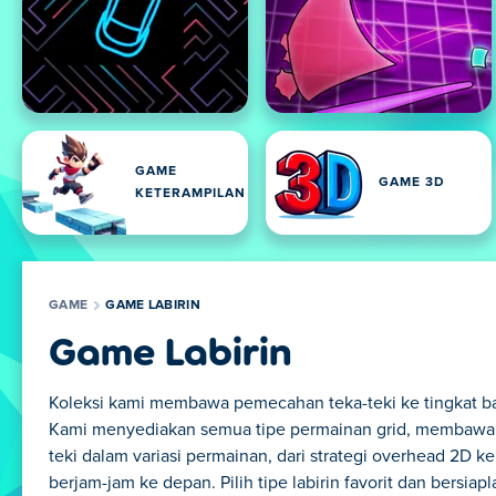
GAME
GAME 3D
KETERAMPILAN
GAME
GAME LABIRIN
Game Labirin
Koleksi kami membawa pemecahan teka-teki ke tingkat ba
Kami menyediakan semua tipe permainan grid, membawa ak
teki dalam variasi permainan, dari strategi overhead 2D
berjam-jam ke depan. Pilih tipe labirin favorit dan bersia