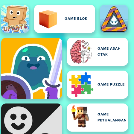
GAME BLOK
GAME ASAH
OTAK
GAME PUZZLE
GAME
PETUALANGAN