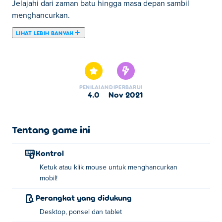
Jelajahi dari zaman batu hingga masa depan sambil
menghancurkan.
LIHAT LEBIH BANYAK
Di sini Anda dapat bermain Smash Car Idle 2. Smash Car
Idle 2 merupakan salah satu Game Idle pilihan kami.
PENILAIAN
DIPERBARUI
4.0
Nov 2021
Tentang game ini
Kontrol
Ketuk atau klik mouse untuk menghancurkan
mobil!
Perangkat yang didukung
Desktop, ponsel dan tablet