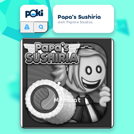
Papa's Sushiria
oleh Flipline Studios
Memuat