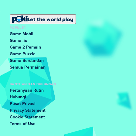
Let the world play
POPULER
Game Mobil
Game .io
Game 2 Pemain
Game Puzzle
Game Berdandan
Semua Permainan
BANTUAN DAN DUKUNGAN
Pertanyaan Rutin
Hubungi
Pusat Privasi
Privacy Statement
Cookie Statement
Terms of Use