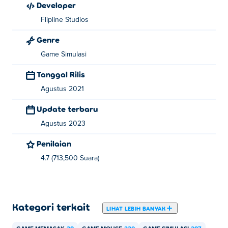
Developer
Flipline Studios
Genre
Game Simulasi
Tanggal Rilis
Agustus 2021
Update terbaru
Agustus 2023
Penilaian
4.7 (713,500 Suara)
Kategori terkait
LIHAT LEBIH BANYAK