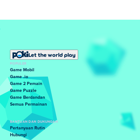
Let the world play
POPULER
Game Mobil
Game .io
Game 2 Pemain
Game Puzzle
Game Berdandan
Semua Permainan
BANTUAN DAN DUKUNGAN
Pertanyaan Rutin
Hubungi