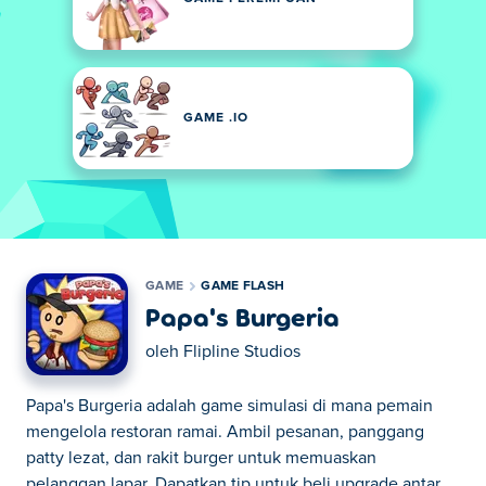
GAME .IO
GAME
GAME FLASH
Papa's Burgeria
oleh
Flipline Studios
Papa's Burgeria adalah game simulasi di mana pemain
mengelola restoran ramai. Ambil pesanan, panggang
patty lezat, dan rakit burger untuk memuaskan
pelanggan lapar. Dapatkan tip untuk beli upgrade antar