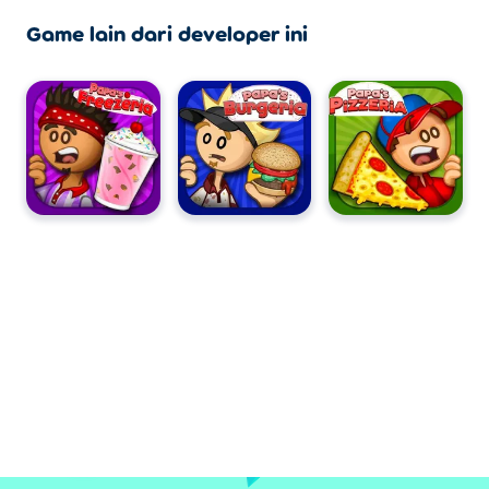
Game lain dari developer ini