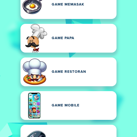
GAME MEMASAK
GAME PAPA
GAME RESTORAN
GAME MOBILE