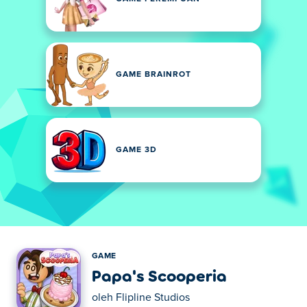
GAME BRAINROT
GAME 3D
GAME
Papa's Scooperia
oleh
Flipline Studios