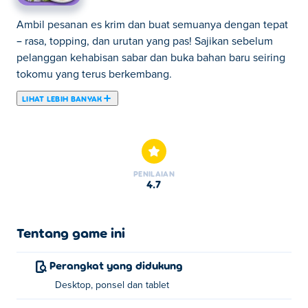
Ambil pesanan es krim dan buat semuanya dengan tepat
– rasa, topping, dan urutan yang pas! Sajikan sebelum
pelanggan kehabisan sabar dan buka bahan baru seiring
tokomu yang terus berkembang.
LIHAT LEBIH BANYAK
Saat mengunjungi kota besar, Anda baru saja kehilangan
barang bawaan dan seluruh uang Anda. Papa Louie
memberikan solusi untuk membantu Anda bangkit
kembali: Dia ingin Anda tetap tinggal dan menjalankan
PENILAIAN
toko es krim barunya di Oniontown! Anda akan membuat
4.7
kue segar, menambahkan sesendok es krim lezat di
atasnya, dan menambahkan topping dan sirup lezat
sebelum menyajikan sundae kepada pelanggan Anda
Tentang game ini
yang lapar. Bisakah kamu membuat restoran es krim baru
Papa Louie sukses luar biasa?
Perangkat yang didukung
Desktop, ponsel dan tablet
Bagaimana cara memainkan Scooperia Papa?