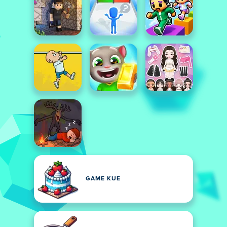
GAME KUE