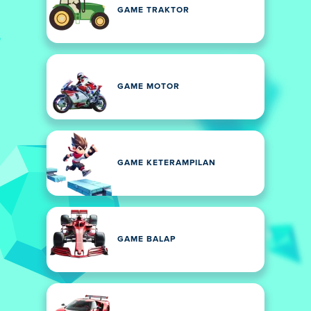
GAME TRAKTOR
GAME MOTOR
GAME KETERAMPILAN
GAME BALAP