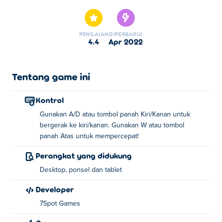
merupakan salah satu Game Balap pilihan kami.
PENILAIAN
DIPERBARUI
4.4
Apr 2022
Tentang game ini
Kontrol
Gunakan A/D atau tombol panah Kiri/Kanan untuk
bergerak ke kiri/kanan. Gunakan W atau tombol
panah Atas untuk mempercepat!
Perangkat yang didukung
Desktop, ponsel dan tablet
Developer
7Spot Games