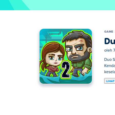
GAME
Du
oleh
Duo S
Kenda
kesel
LIHAT
Di sini Anda dapat bermain Duo Survival 