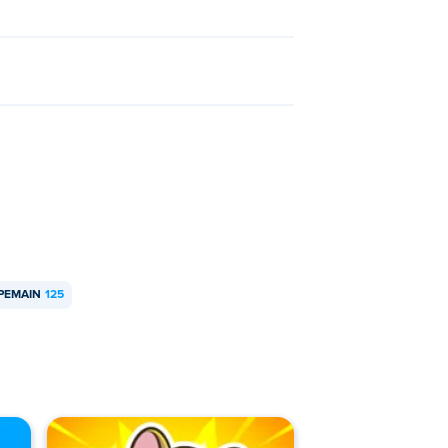
PEMAIN
125