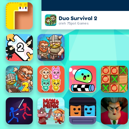
Duo Survival 2
oleh 7Spot Games