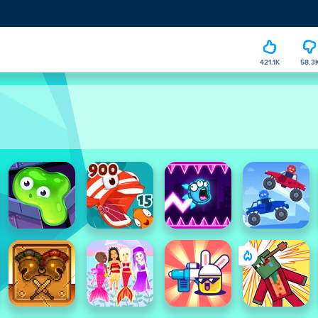
421.1K
58.3