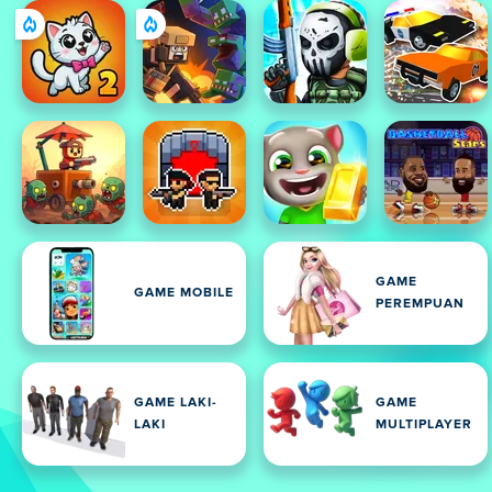
GAME
GAME MOBILE
PEREMPUAN
GAME LAKI-
GAME
LAKI
MULTIPLAYER