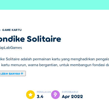
GAME KARTU
ondike Solitaire
TapLabGames
ike Solitaire adalah permainan kartu yang menghadirkan pengala
 kartu menurun, warna bergantian, untuk membangun fondasi dar
 LEBIH BANYAK
aire. Klondike Solitaire merupakan salah satu Game Kartu pilihan
PENILAIAN
DIPERBARUI
3.4
Apr 2022