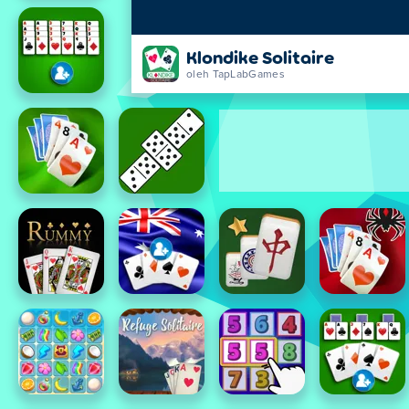
Klondike Solitaire
oleh TapLabGames