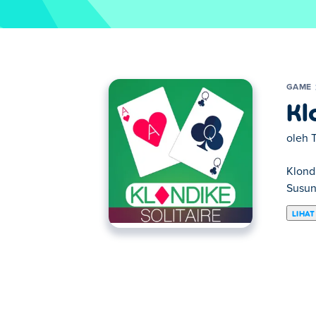
GAME
Kl
oleh
Klond
Susun
LIHAT
Di sini Anda dapat bermain Klondike Solit