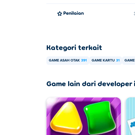
Penilaian
Kategori terkait
GAME ASAH OTAK
391
GAME KARTU
31
GAME 
Game lain dari developer i