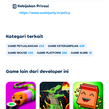
Kebijakan Privasi
https://www.sushiparty.io/policy
Kategori terkait
GAME PETUALANGAN
234
GAME KETERAMPILAN
428
GAME MOUSE
330
GAME PLATFORM
266
GAME SLIME
18
Game lain dari developer ini