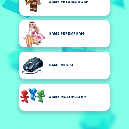
GAME PETUALANGAN
GAME PEREMPUAN
GAME MOUSE
GAME MULTIPLAYER