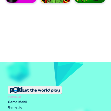
Let the world play
POPULER
Game Mobil
Game .io