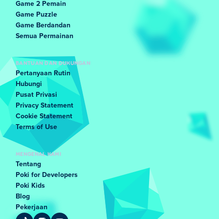
Game 2 Pemain
Game Puzzle
Game Berdandan
Semua Permainan
BANTUAN DAN DUKUNGAN
Pertanyaan Rutin
Hubungi
Pusat Privasi
Privacy Statement
Cookie Statement
Terms of Use
MENGENAL KAMI
Tentang
Poki for Developers
Poki Kids
Blog
Pekerjaan