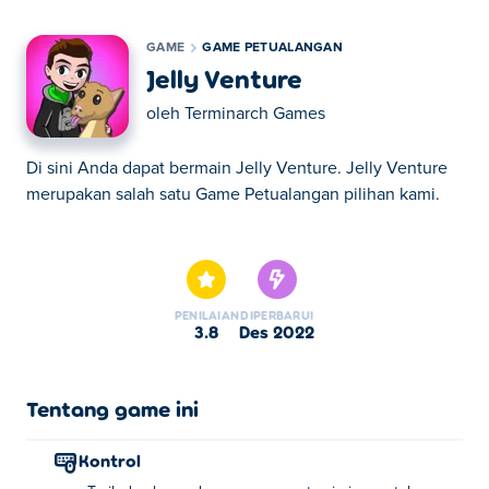
GAME
GAME PETUALANGAN
Jelly Venture
oleh
Terminarch Games
Di sini Anda dapat bermain Jelly Venture. Jelly Venture
merupakan salah satu Game Petualangan pilihan kami.
Di sini Anda dapat bermain Jelly Venture. Jelly Venture
merupakan salah satu Game Petualangan pilihan kami.
PENILAIAN
DIPERBARUI
3.8
Des 2022
Tentang game ini
Kontrol