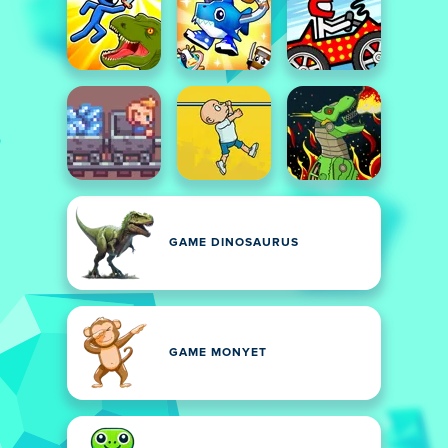
GAME DINOSAURUS
GAME MONYET