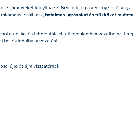
 más járműveket irányíthatsz. Nem mindig a versenyzésről vagy 
, rakományt szállítasz,
hatalmas ugrásokat és trükköket mutats
 ahol autókkal és teherautókkal teli forgalomban vezethetsz, tere
nj be, és indulhat a vezetés!
osai újra és újra visszatérnek.