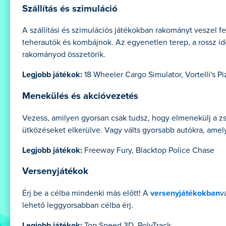
Szállítás és szimuláció
A szállítási és szimulációs játékokban rakományt veszel fe
teherautók és kombájnok. Az egyenetlen terep, a rossz id
rakományod összetörik.
Legjobb játékok:
18 Wheeler Cargo Simulator, Vortelli's Pi
Menekülés és akcióvezetés
Vezess, amilyen gyorsan csak tudsz, hogy elmenekülj a zs
ütközéseket elkerülve. Vagy válts gyorsabb autókra, amel
Legjobb játékok:
Freeway Fury, Blacktop Police Chase
Versenyjátékok
Érj be a célba mindenki más előtt! A
versenyjátékokban
v
lehető leggyorsabban célba érj.
Legjobb játékok:
Top Speed 3D, PolyTrack