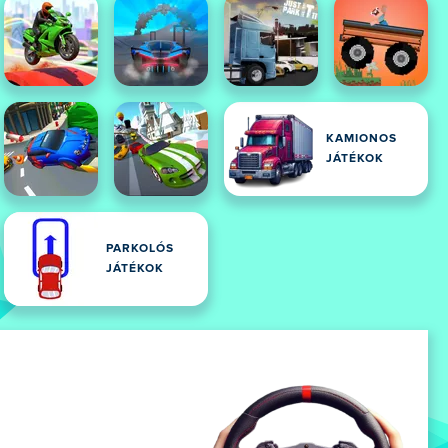
KAMIONOS
JÁTÉKOK
PARKOLÓS
JÁTÉKOK