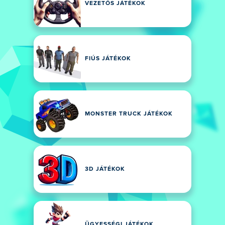
VEZETŐS JÁTÉKOK
FIÚS JÁTÉKOK
MONSTER TRUCK JÁTÉKOK
3D JÁTÉKOK
ÜGYESSÉGI JÁTÉKOK