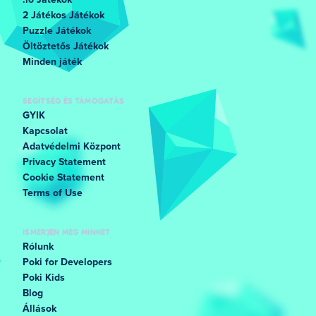
.io Játékok
2 Játékos Játékok
Puzzle Játékok
Öltöztetős Játékok
Minden játék
SEGÍTSÉG ÉS TÁMOGATÁS
GYIK
Kapcsolat
Adatvédelmi Központ
Privacy Statement
Cookie Statement
Terms of Use
ISMERJEN MEG MINKET
Rólunk
Poki for Developers
Poki Kids
Blog
Állások