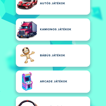
AUTÓS JÁTÉKOK
KAMIONOS JÁTÉKOK
BÁBÚS JÁTÉKOK
ARCADE JÁTÉKOK