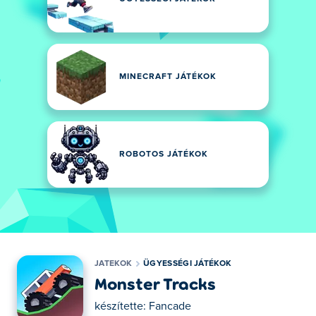
MINECRAFT JÁTÉKOK
ROBOTOS JÁTÉKOK
JATEKOK
ÜGYESSÉGI JÁTÉKOK
Monster Tracks
készítette:
Fancade