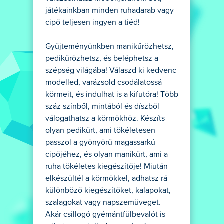
játékainkban minden ruhadarab vagy
cipő teljesen ingyen a tiéd!
Gyűjteményünkben manikűrözhetsz,
pedikűrözhetsz, és beléphetsz a
szépség világába! Válaszd ki kedvenc
modelled, varázsold csodálatossá
körmeit, és indulhat is a kifutóra! Több
száz színből, mintából és díszből
válogathatsz a körmökhöz. Készíts
olyan pedikűrt, ami tökéletesen
passzol a gyönyörű magassarkú
cipőjéhez, és olyan manikűrt, ami a
ruha tökéletes kiegészítője! Miután
elkészültél a körmökkel, adhatsz rá
különböző kiegészítőket, kalapokat,
szalagokat vagy napszemüveget.
Akár csillogó gyémántfülbevalót is