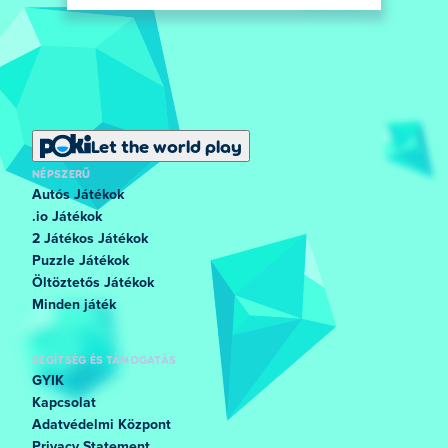
Let the world play
NÉPSZERŰ
Autós Játékok
.io Játékok
2 Játékos Játékok
Puzzle Játékok
Öltöztetős Játékok
Minden játék
SEGÍTSÉG ÉS TÁMOGATÁS
GYIK
Kapcsolat
Adatvédelmi Központ
Privacy Statement