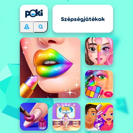
Szépségjátékok