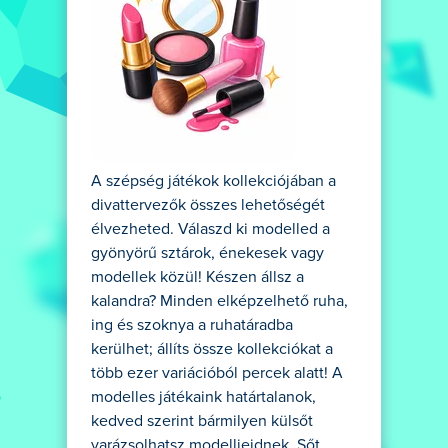
A szépség játékok kollekciójában a
divattervezők összes lehetőségét
élvezheted. Válaszd ki modelled a
gyönyörű sztárok, énekesek vagy
modellek közül! Készen állsz a
kalandra? Minden elképzelhető ruha,
ing és szoknya a ruhatáradba
kerülhet; állíts össze kollekciókat a
több ezer variációból percek alatt! A
modelles játékaink határtalanok,
kedved szerint bármilyen külsőt
varázsolhatsz modelljeidnek. Sőt,