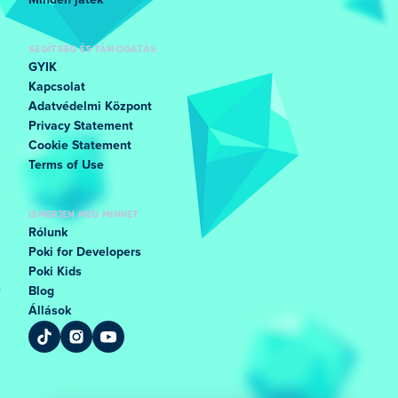
Minden játék
SEGÍTSÉG ÉS TÁMOGATÁS
GYIK
Kapcsolat
Adatvédelmi Központ
Privacy Statement
Cookie Statement
Terms of Use
ISMERJEN MEG MINKET
Rólunk
Poki for Developers
Poki Kids
Blog
Állások