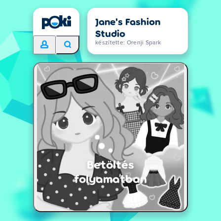
Jane's Fashion
Studio
készítette: Orenji Spark
Betöltés
folyamatban