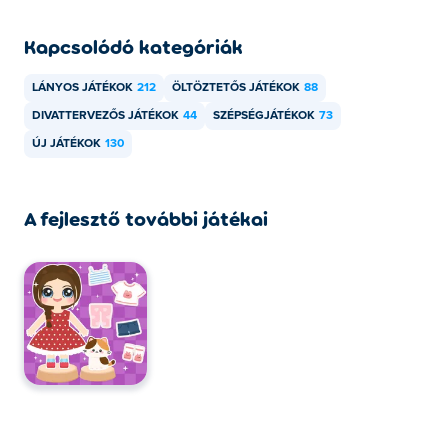
mobileszközökön, például telefonokon és táblagépeken.
Kapcsolódó kategóriák
LÁNYOS JÁTÉKOK
212
ÖLTÖZTETŐS JÁTÉKOK
88
DIVATTERVEZŐS JÁTÉKOK
44
SZÉPSÉGJÁTÉKOK
73
ÚJ JÁTÉKOK
130
A fejlesztő további játékai