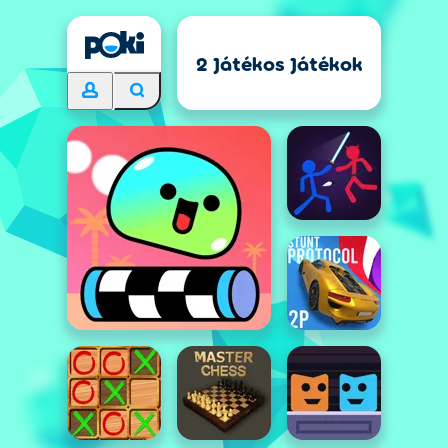
2 Játékos Játékok