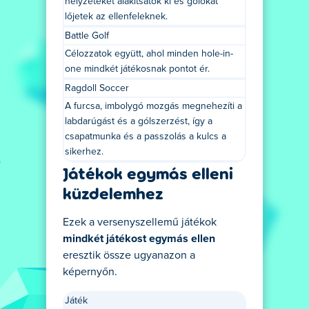
helyzeteket alakítsatok ki és gólokat
lőjetek az ellenfeleknek.
Battle Golf
Célozzatok együtt, ahol minden hole-in-
one mindkét játékosnak pontot ér.
Ragdoll Soccer
A furcsa, imbolygó mozgás megnehezíti a
labdarúgást és a gólszerzést, így a
csapatmunka és a passzolás a kulcs a
sikerhez.
Játékok egymás elleni
küzdelemhez
Ezek a versenyszellemű játékok
mindkét játékost egymás ellen
eresztik össze ugyanazon a
képernyőn.
Játék