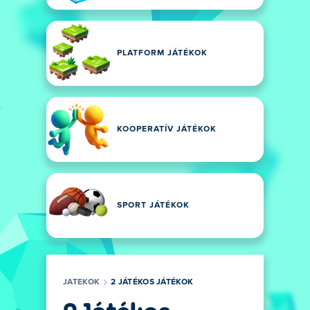
PLATFORM JÁTÉKOK
KOOPERATÍV JÁTÉKOK
SPORT JÁTÉKOK
JATEKOK
2 JÁTÉKOS JÁTÉKOK
2 Játékos