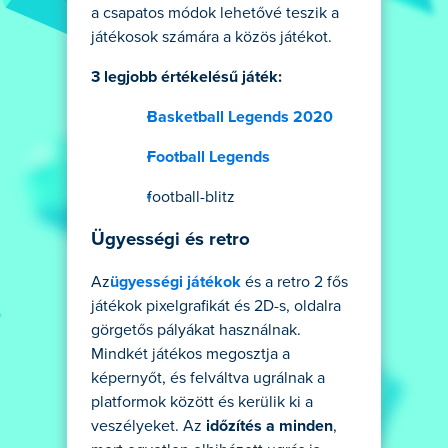
a csapatos módok lehetővé teszik a
játékosok számára a közös játékot.
3 legjobb értékelésű játék:
Basketball Legends 2020
Football Legends
football-blitz
Ügyességi és retro
Az
ügyességi játékok
és a retro 2 fős
játékok pixelgrafikát és 2D-s, oldalra
görgetős pályákat használnak.
Mindkét játékos megosztja a
képernyőt, és felváltva ugrálnak a
platformok között és kerülik ki a
veszélyeket. Az
időzítés a minden
,