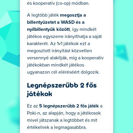
és kooperatív (co-op) módban.
A legtöbb játék
megosztja a
billentyűzetet a WASD és a
nyílbillentyűk között
, így mindkét
játékos egyszerre irányíthatja a saját
karakterét. Az 1v1 játékok ezt a
megosztott irányítást közvetlen
versennyé alakítják, míg a kooperatív
játékokban mindkét játékos
ugyanazon cél eléréséért dolgozik.
Legnépszerűbb 2 fős
játékok
Ez az
5 legnépszerűbb 2 fős játék
a
Poki-n, az alapján, hogy a játékosok
mivel játszanak a legtöbbet és mit
értékelnek a legmagasabbra.