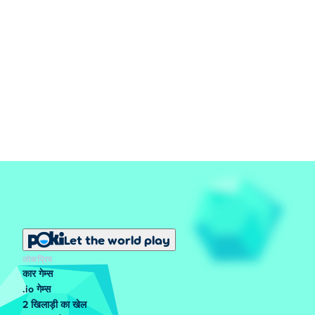
Let the world play
लोकप्रिय
कार गेम्स
.io गेम्स
2 खिलाड़ी का खेल