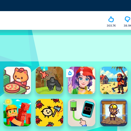
303.7K
38.9