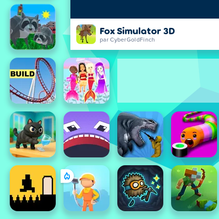
Fox Simulator 3D
par CyberGoldFinch