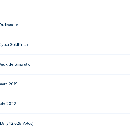
Ordinateur
CyberGoldFinch
Jeux de Simulation
mars 2019
juin 2022
4.5 (342,626 Votes)