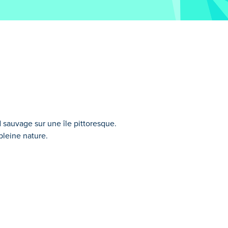
 sauvage sur une île pittoresque.
pleine nature.
 la viande et nourris ta famille pour la