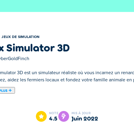
JEUX DE SIMULATION
x Simulator 3D
yberGoldFinch
mulator 3D est un simulateur réaliste où vous incarnez un renard
z, aidez les fermiers locaux et fondez votre famille animale en 
PLUS
un animal rusé à la fourrure unique et au teint magique. Mange de
ions Corps en bois, Coureur et Chasseur dans Fox Simulator 3D !
NOTE
MIS À JOUR
4.5
juin 2022