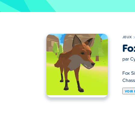
JEUX
Fo
par
C
Fox Si
Chasse
VOIR 
Vis comme un renard dans la nature ! Crée 
rendre plus forte. Découvre les améliorat