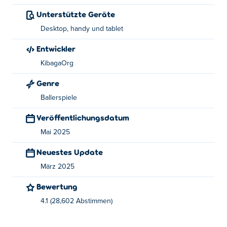
Verwenden Sie die Maus oder ziehen Sie Ihren
Unterstützte Geräte
Finger, um zu zielen und zu schießen!
Desktop, handy und tablet
Wer hat Tank VS Zombies entwickelt?
Entwickler
KibagaOrg
Tank VS Zombies wurde von KibagaOrg entwickelt. Dies
ist ihr erstes Spiel auf Poki!
Genre
Wie kann ich Tank VS Zombies kostenlos
Ballerspiele
spielen?
Veröffentlichungsdatum
Mai 2025
Sie können Tank VS Zombies kostenlos auf Poki spielen.
Neuestes Update
Kann ich Tank VS Zombies auf Mobilgeräten
und dem Desktop spielen?
März 2025
Bewertung
Tank VS Zombies kann auf Ihrem Computer und
Mobilgeräten wie Telefonen und Tablets gespielt
4.1 (28,602 Abstimmen)
werden.