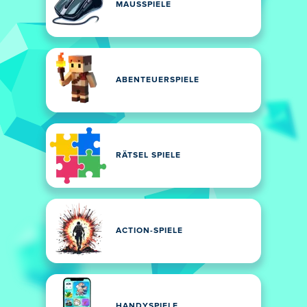
MAUSSPIELE
ABENTEUERSPIELE
RÄTSEL SPIELE
ACTION-SPIELE
HANDYSPIELE