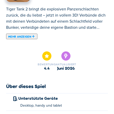
Tiger Tank 2 bringt die explosiven Panzerschlachten
zurück, die du liebst – jetzt in vollem 3D! Verbünde dich
mit deinen Verbündeten auf einem Schlachtfeld voller
Bunker, verteidige deine eigene Bastion und starte...
MEHR ANZEIGEN
Tiger Tank 2 bringt die explosiven Panzerschlachten
zurück, die du liebst – jetzt in vollem 3D! Verbünde dich
mit deinen Verbündeten auf einem Schlachtfeld voller
Bunker, verteidige deine eigene Bastion und starte
BEWERTUNG
AKTUALISIERT
mächtige Angriffe, um die feindliche Basis zu zerstören.
4.4
Juni 2026
Strategie, Teamwork und präzise Feuerkraft sind die
Schlüssel zum Sieg in dieser actiongeladenen
Fortsetzung. Stürze dich ins Gefecht und führe deinen
Über dieses Spiel
Panzerzug zur totalen Herrschaft!
Unterstützte Geräte
Wie spielt man Tiger Tank 2?
Desktop, handy und tablet
Bewegen: WASD oder die Pfeiltasten