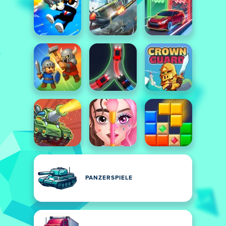
PANZERSPIELE