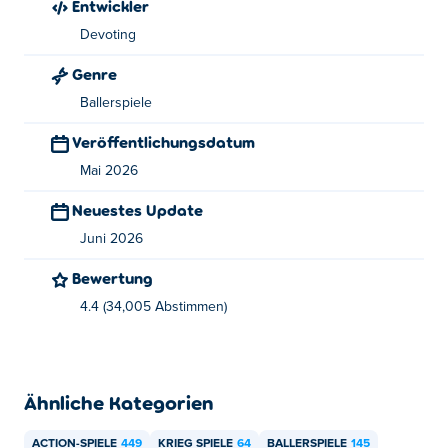
Entwickler
Feuer: Linksklick
Devoting
Bereich: Rechtsklick
Genre
Gegner fixieren: Umschalttaste
Ballerspiele
Veröffentlichungsdatum
Wer hat Tiger Tank 2 entwickelt?
Mai 2026
Tiger Tank 2 wurde von Devoting entwickelt. Spiele auch
Neuestes Update
ihre anderen Spiele auf Poki:
Tiger Tank
,
Dogfight
Und
Fury Warship
!
Juni 2026
Bewertung
Wie kann ich Tiger Tank 2 kostenlos spielen?
4.4 (34,005 Abstimmen)
Du kannst Tiger Tank 2 kostenlos auf Poki spielen.
Kann ich Tiger Tank 2 auf Mobilgeräten und
Desktop-Computern spielen?
Ähnliche Kategorien
Tiger Tank 2 kann auf dem Computer und mobilen
ACTION-SPIELE
449
KRIEG SPIELE
64
BALLERSPIELE
145