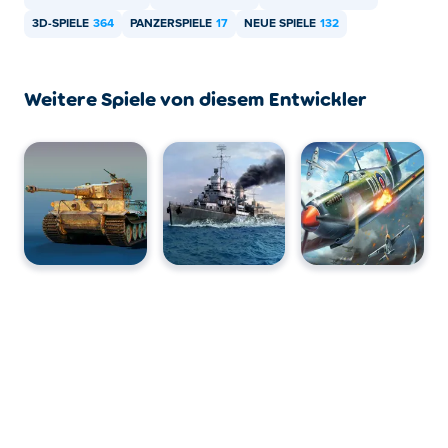
Geräten wie Handys und Tablets gespielt werden.
3D-SPIELE
364
PANZERSPIELE
17
NEUE SPIELE
132
Weitere Spiele von diesem Entwickler