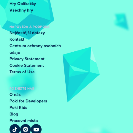
Hry Oblíkačky
Všechny hry
NÁPOVĚDA A PODPORA
Nejčastější dotazy
Kontakt
Centrum ochrany osobních
údajů
Privacy Statement
Cookie Statement
Terms of Use
POZNEJTE NÁS
O nás
Poki for Developers
Poki Kids
Blog
Pracovní místa