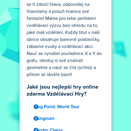
se ti zatočí hlava, odpovídej na
hlavolamy a posuň hranice své
fantazie! Máme pro tebe perfektní
vzdělávací výzvu bez ohledu na to,
jaké máš vzdělání. Každý titul v naší
sbírce obsahuje barevné postavičky,
zábavné zvuky a vzdělávací akci.
Nauč se vynášet souřadnice X a Y do
grafu, otestuj si své znalosti
geometrie a nauč se číst rychleji a
přitom se skvěle bavit!
Jaké jsou nejlepší hry online
zdarma Vzdělávací Hry?
Flag Paint: World Tour
Hangman
Master Chess