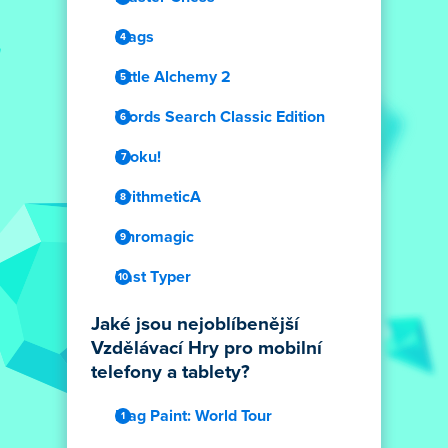
Flags
Little Alchemy 2
Words Search Classic Edition
Bloku!
ArithmeticA
Chromagic
Fast Typer
Jaké jsou nejoblíbenější
Vzdělávací Hry pro mobilní
telefony a tablety?
Flag Paint: World Tour