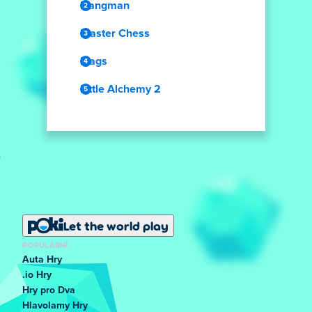
Hangman
Master Chess
Flags
Little Alchemy 2
Let the world play
POPULÁRNÍ
Auta Hry
.io Hry
Hry pro Dva
Hlavolamy Hry