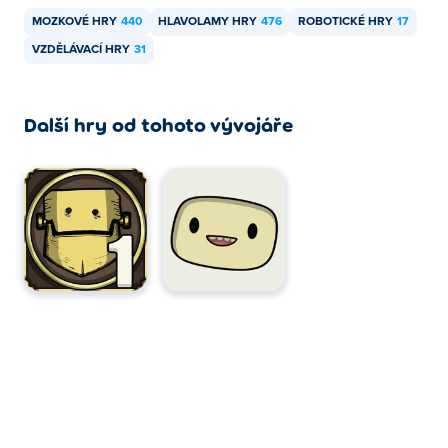
zařízeních, jako jsou telefony a tablety.
MOZKOVÉ HRY
440
HLAVOLAMY HRY
476
ROBOTICKÉ HRY
17
VZDĚLÁVACÍ HRY
31
Další hry od tohoto vývojáře