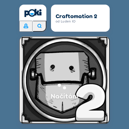
Craftomation 2
od Luden IO
Načítání