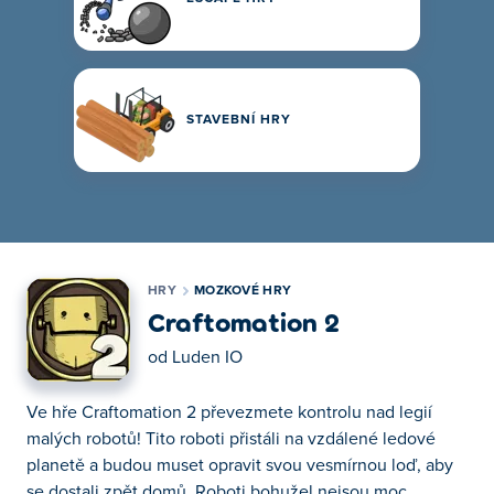
STAVEBNÍ HRY
HRY
MOZKOVÉ HRY
Craftomation 2
od
Luden IO
Ve hře Craftomation 2 převezmete kontrolu nad legií
malých robotů! Tito roboti přistáli na vzdálené ledové
planetě a budou muset opravit svou vesmírnou loď, aby
se dostali zpět domů. Roboti bohužel nejsou moc