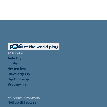
Let the world play
POPULÁRNÍ
Auta Hry
.io Hry
Hry pro Dva
Hlavolamy Hry
Hry Oblíkačky
Všechny hry
NÁPOVĚDA A PODPORA
Nejčastější dotazy