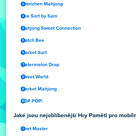
Shenzhen Mahjong
Bee Sort by Sam
Mahjong Sweet Connection
Match Bee
Market Sort
Watermelon Drop
Sweet World
Market Mahjong
POP POP!
Jaké jsou nejoblíbenější Hry Paměti pro mobiln
Onet Master