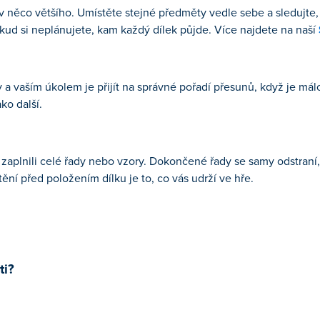
v něco většího. Umístěte stejné předměty vedle sebe a sledujte, j
kud si neplánujete, kam každý dílek půjde. Více najdete na naší
a vaším úkolem je přijít na správné pořadí přesunů, když je mál
ko další.
 zaplnili celé řady nebo vzory. Dokončené řady se samy odstraní, 
ění před položením dílku je to, co vás udrží ve hře.
ti?