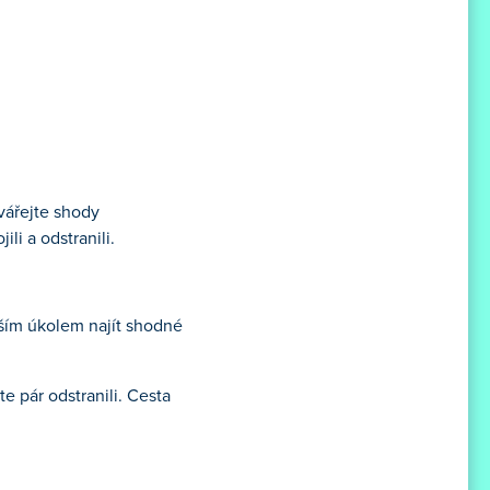
tvářejte shody
ili a odstranili.
aším úkolem najít shodné
e pár odstranili. Cesta