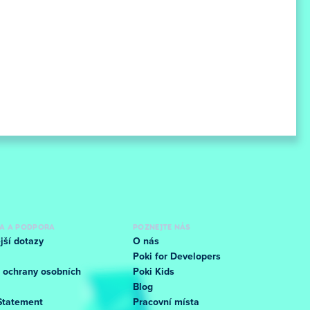
A A PODPORA
POZNEJTE NÁS
jší dotazy
O nás
Poki for Developers
 ochrany osobních
Poki Kids
Blog
Statement
Pracovní místa