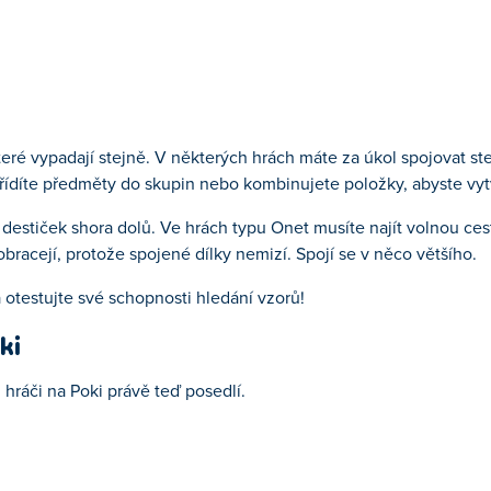
které vypadají stejně. V některých hrách máte za úkol spojovat s
řídíte předměty do skupin nebo kombinujete položky, abyste vyt
vy destiček shora dolů. Ve hrách typu Onet musíte najít volnou 
obracejí, protože spojené dílky nemizí. Spojí se v něco většího.
 otestujte své schopnosti hledání vzorů!
ki
u hráči na Poki právě teď posedlí.