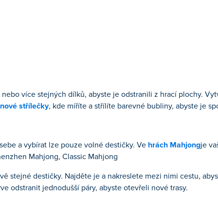
 nebo více stejných dílků, abyste je odstranili z hrací plochy. Vy
inové střílečky
, kde míříte a střílíte barevné bubliny, abyste je spoj
sebe a vybírat lze pouze volné destičky. Ve
hrách Mahjong
je v
enzhen Mahjong, Classic Mahjong
ě stejné destičky. Najděte je a nakreslete mezi nimi cestu, abyst
rve odstranit jednodušší páry, abyste otevřeli nové trasy.