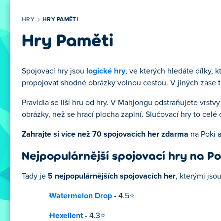
HRY
HRY PAMĚTI
Hry Paměti
Spojovací hry jsou
logické hry
, ve kterých hledáte dílky, 
propojovat shodné obrázky volnou cestou. V jiných zase t
Pravidla se liší hru od hry. V Mahjongu odstraňujete vrst
obrázky, než se hrací plocha zaplní. Slučovací hry to celé 
Zahrajte si více než 70 spojovacích her zdarma
na Poki a
Nejpopulárnější spojovací hry na Po
Tady je
5 nejpopulárnějších spojovacích her
, kterými jso
Watermelon Drop
- 4.5⭐
Hexellent
- 4.3⭐