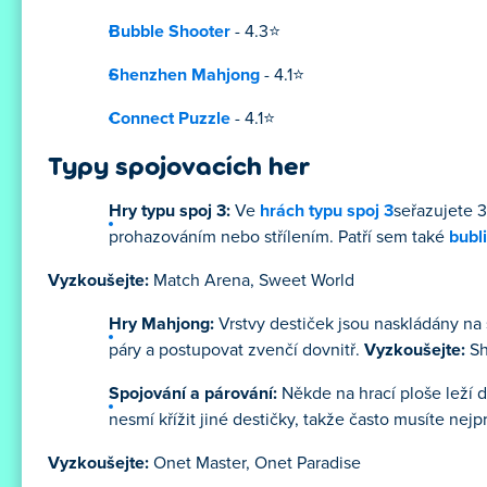
Bubble Shooter
- 4.3⭐
Shenzhen Mahjong
- 4.1⭐
Connect Puzzle
- 4.1⭐
Typy spojovacích her
Hry typu spoj 3:
Ve
hrách typu spoj 3
seřazujete 3
prohazováním nebo střílením. Patří sem také
bubl
Vyzkoušejte:
Match Arena, Sweet World
Hry Mahjong:
Vrstvy destiček jsou naskládány na 
páry a postupovat zvenčí dovnitř.
Vyzkoušejte:
Sh
Spojování a párování:
Někde na hrací ploše leží dv
nesmí křížit jiné destičky, takže často musíte nejp
Vyzkoušejte:
Onet Master, Onet Paradise