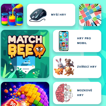
MYŠÍ HRY
HRY PRO
MOBIL
ZVÍŘECÍ HRY
MOZKOVÉ
HRY