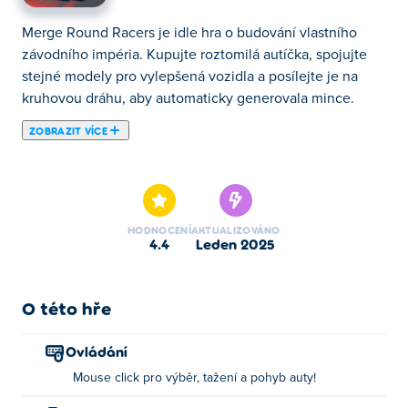
Merge Round Racers je idle hra o budování vlastního
závodního impéria. Kupujte roztomilá autíčka, spojujte
stejné modely pro vylepšená vozidla a posílejte je na
kruhovou dráhu, aby automaticky generovala mince.
ZOBRAZIT VÍCE
Zde si můžeš zahrát Merge Round Racers. Merge Round
Racers je jednou z našich vybraných Auta Hry.
HODNOCENÍ
AKTUALIZOVÁNO
4.4
leden 2025
O této hře
Ovládání
Mouse click pro výběr, tažení a pohyb auty!