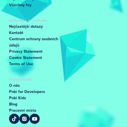
Všechny hry
NÁPOVĚDA A PODPORA
Nejčastější dotazy
Kontakt
Centrum ochrany osobních
údajů
Privacy Statement
Cookie Statement
Terms of Use
POZNEJTE NÁS
O nás
Poki for Developers
Poki Kids
Blog
Pracovní místa