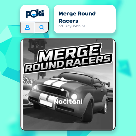
Merge Round
Racers
od TinyDobbins
Načítání