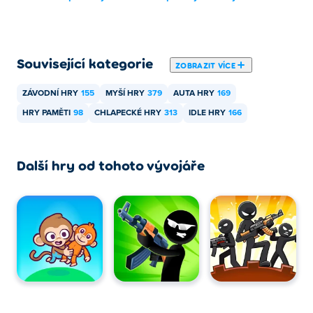
Související kategorie
ZOBRAZIT VÍCE
ZÁVODNÍ HRY
155
MYŠÍ HRY
379
AUTA HRY
169
HRY PAMĚTI
98
CHLAPECKÉ HRY
313
IDLE HRY
166
Další hry od tohoto vývojáře