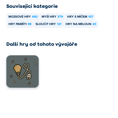
Související kategorie
MOZKOVÉ HRY
440
MYŠÍ HRY
379
HRY S MÍČEM
107
HRY PAMĚTI
98
SLOUČIT HRY
121
HRY NA MELOUN
20
Další hry od tohoto vývojáře