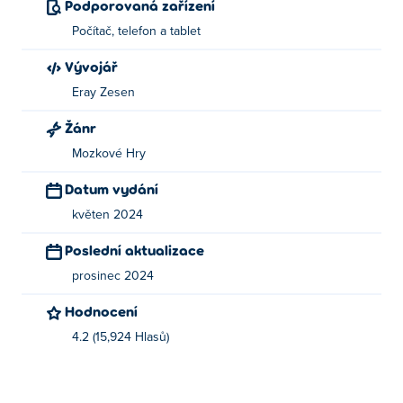
Podporovaná zařízení
Počítač, telefon a tablet
Kdo vytvořil Blob Drop?
Vývojář
Blob Drop vytvořil Eray Zesen. Zahrajte si jejich další hry
Eray Zesen
Poki:
Light the Lamp
!
Žánr
Jak mohu hrát Blob Drop zdarma?
Mozkové Hry
Blob Drop můžete hrát zdarma na Poki.
Datum vydání
Mohu hrát Blob Drop na mobilních zařízeních a
květen 2024
stolních počítačích?
Poslední aktualizace
Blob Drop lze hrát na počítači a mobilních zařízeních,
prosinec 2024
jako jsou telefony a tablety.
Hodnocení
4.2 (15,924 Hlasů)