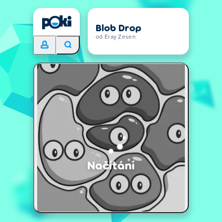
Blob Drop
od Eray Zesen
Načítání