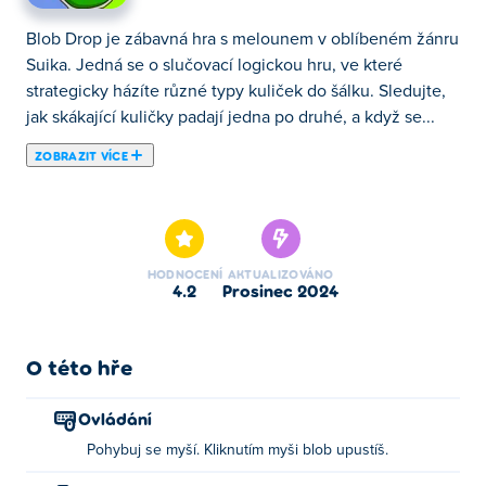
Blob Drop je zábavná hra s melounem v oblíbeném žánru
Suika. Jedná se o slučovací logickou hru, ve které
strategicky házíte různé typy kuliček do šálku. Sledujte,
jak skákající kuličky padají jedna po druhé, a když se...
ZOBRAZIT VÍCE
Blob Drop je zábavná hra s melounem v oblíbeném žánru
Suika. Jedná se o slučovací logickou hru, ve které
strategicky házíte různé typy kuliček do šálku. Sledujte,
jak skákající kuličky padají jedna po druhé, a když se
HODNOCENÍ
AKTUALIZOVÁNO
setkají dvě stejného typu, spojí se do větší kuličky! Vaším
4.2
prosinec 2024
cílem je vytvořit co největší blob, aniž byste přelili pohár.
Pokud se kelímek příliš naplní a skvrna se rozlije, je
konec hry! Jak velký můžete zvětšit svůj blob?
O této hře
Jak hrát Blob Drop?
Ovládání
Pohybuj se myší. Kliknutím myši blob upustíš.
Přesuňte svůj blob pomocí myši a kliknutím jej vhoďte do
šálku!