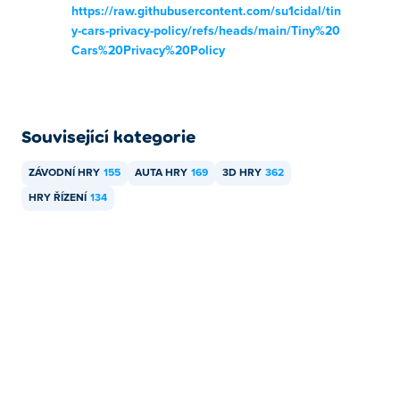
https://raw.githubusercontent.com/su1cidal/tin
y-cars-privacy-policy/refs/heads/main/Tiny%20
Cars%20Privacy%20Policy
Související kategorie
ZÁVODNÍ HRY
155
AUTA HRY
169
3D HRY
362
HRY ŘÍZENÍ
134