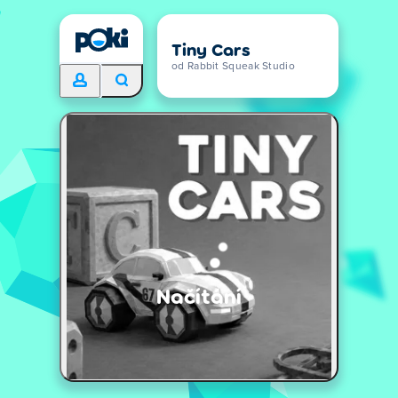
Tiny Cars
od Rabbit Squeak Studio
Načítání