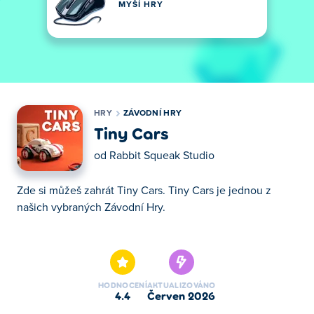
MYŠÍ HRY
HRY
ZÁVODNÍ HRY
Tiny Cars
od
Rabbit Squeak Studio
Zde si můžeš zahrát Tiny Cars. Tiny Cars je jednou z
našich vybraných Závodní Hry.
Zde si můžeš zahrát Tiny Cars. Tiny Cars je jednou z
našich vybraných Závodní Hry.
HODNOCENÍ
AKTUALIZOVÁNO
4.4
červen 2026