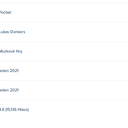
Počítač
Lukas Donkers
Mozkové Hry
leden 2021
leden 2021
4.6 (15,136 Hlasů)