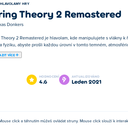
HLAVOLAMY HRY
ring Theory 2 Remastered
kas Donkers
g Theory 2 Remastered je hlavolam, kde manipulujete s vlákny k 
 a fyziku, abyste prošli každou úrovní v tomto temném, atmosfér
ZIT VÍCE
stered. String Theory 2 Remastered je jednou z našich vybranýc
HODNOCENÍ
AKTUALIZOVÁNO
4.6
leden 2021
Mouse click a táhnutím můžeš ovládat struny. Mouse click slouží k interakc