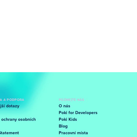
A A PODPORA
POZNEJTE NÁS
jší dotazy
O nás
Poki for Developers
 ochrany osobních
Poki Kids
Blog
Statement
Pracovní místa