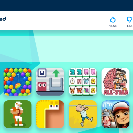
ed
13.5K
1.6K