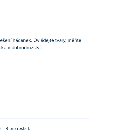
řešení hádanek. Ovládejte tvary, měňte
ickém dobrodružství.
h Hlavolamy Hry.
i. R pro restart.