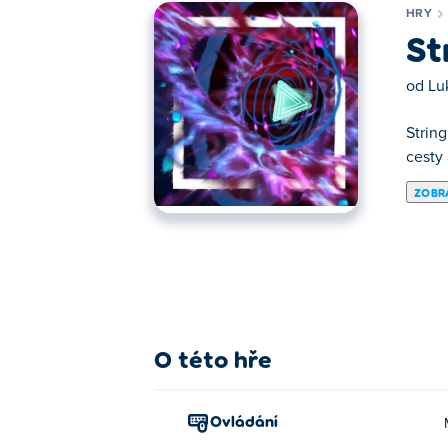
HRY
St
od
Lu
Strin
cesty
ZOBRA
Zde si můžeš zahrát String Theory 2 Rema
O této hře
Ovládání