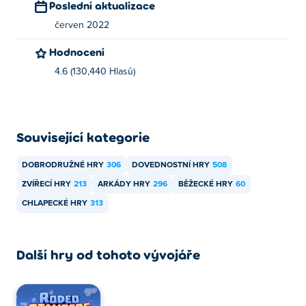
Poslední aktualizace
červen 2022
Hodnocení
4.6 (130,440 Hlasů)
Související kategorie
DOBRODRUŽNÉ HRY
306
DOVEDNOSTNÍ HRY
508
ZVÍŘECÍ HRY
213
ARKÁDY HRY
296
BĚŽECKÉ HRY
60
CHLAPECKÉ HRY
313
Další hry od tohoto vývojáře