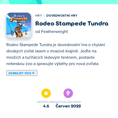
HRY
DOVEDNOSTNÍ HRY
Rodeo Stampede Tundra
od
Featherweight
Rodeo Stampede Tundra je dovednostní hra o chytání
divokých zvířat lasem v mrazivé krajině. Jeďte na
mrožích a tučňácích ledovým terénem, postavte
nebeskou zoo a spravujte výběhy pro nová zvířata.
ZOBRAZIT VÍCE
Zde si můžeš zahrát Rodeo Stampede Tundra. Rodeo
Stampede Tundra je jednou z našich vybraných
Dovednostní Hry.
HODNOCENÍ
AKTUALIZOVÁNO
4.6
červen 2022