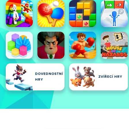
DOVEDNOSTNÍ
ZVÍŘECÍ HRY
HRY