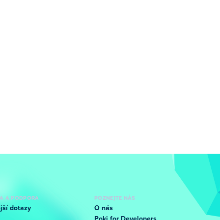
A A PODPORA
POZNEJTE NÁS
jší dotazy
O nás
Poki for Developers