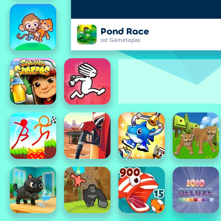
Pond Race
od Gametapas