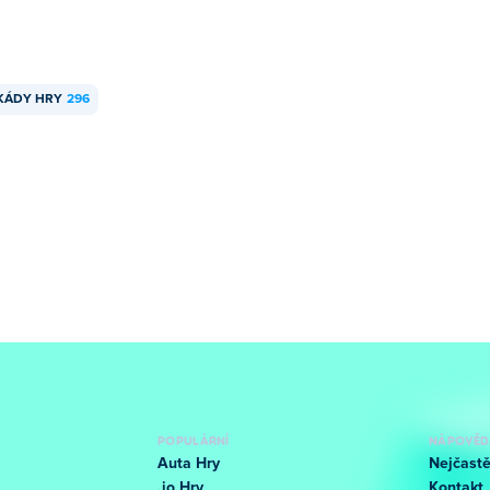
KÁDY HRY
296
POPULÁRNÍ
NÁPOVĚD
Auta Hry
Nejčastě
.io Hry
Kontakt