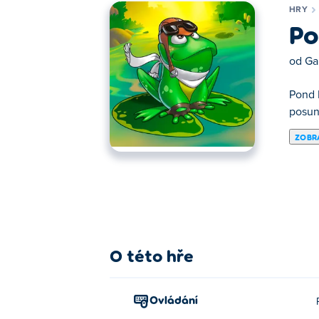
HRY
Po
od
Ga
Pond 
posun 
ZOBRA
Zde si můžeš zahrát Pond Race. Pond Race
O této hře
Ovládání