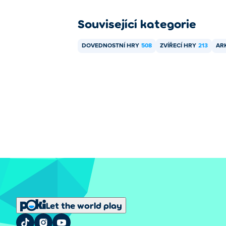
Související kategorie
DOVEDNOSTNÍ HRY
508
ZVÍŘECÍ HRY
213
AR
Let the world play