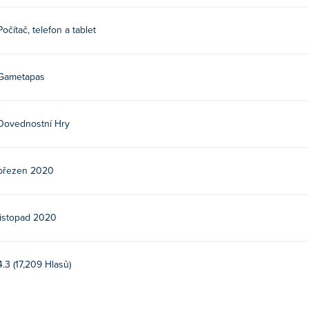
Počítač, telefon a tablet
Gametapas
Dovednostní Hry
březen 2020
listopad 2020
4.3 (17,209 Hlasů)