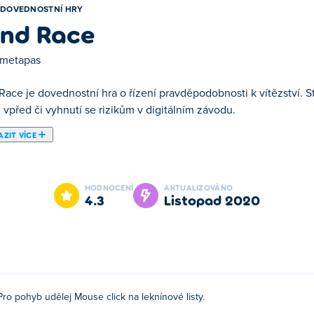
DOVEDNOSTNÍ HRY
nd Race
metapas
Race je dovednostní hra o řízení pravděpodobnosti k vítězství. S
vpřed či vyhnutí se rizikům v digitálním závodu.
ZIT VÍCE
 je jednou z našich vybraných Dovednostní Hry.
HODNOCENÍ
AKTUALIZOVÁNO
4.3
listopad 2020
Pro pohyb udělej Mouse click na leknínové listy.